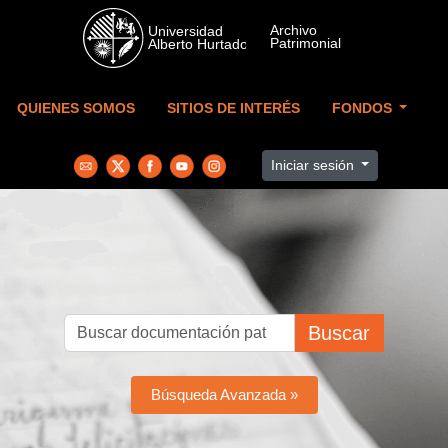
Skip to main content
QUIENES SOMOS
SITIOS DE INTERÉS
FONDOS
Iniciar sesión
Buscar
Búsqueda Avanzada »