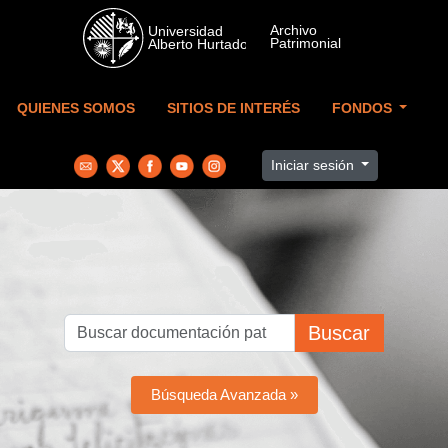
Skip to main content
QUIENES SOMOS
SITIOS DE INTERÉS
FONDOS
Iniciar sesión
Buscar
Búsqueda Avanzada »