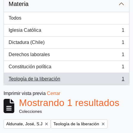
Materia
Todos
Iglesia Católica
1
, 1 resultados
Dictadura (Chile)
1
, 1 resultados
Derechos laborales
1
, 1 resultados
Constitución política
1
, 1 resultados
Teología de la liberación
1
, 1 resultados
Imprimir vista previa
Cerrar
Mostrando 1 resultados
Colecciones
Remove filter:
Remove filter:
Aldunate, José, S.J
Teología de la liberación