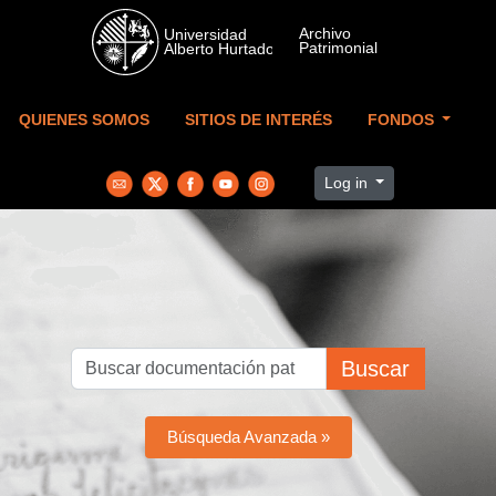
Skip to main content
QUIENES SOMOS
SITIOS DE INTERÉS
FONDOS
Log in
Buscar
Búsqueda Avanzada »