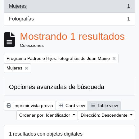
Mujeres
1
, 1 resultados
Fotografías
1
, 1 resultados
Mostrando 1 resultados
Colecciones
Remove filter:
Programa Padres e Hijos: fotografías de Juan Maino
Remove filter:
Mujeres
Opciones avanzadas de búsqueda
Imprimir vista previa
Card view
Table view
Ordenar por: Identificador
Dirección: Descendente
1 resultados con objetos digitales