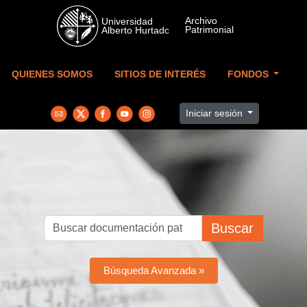
Skip to main content
QUIENES SOMOS
SITIOS DE INTERÉS
FONDOS
Iniciar sesión
Buscar
Búsqueda Avanzada »