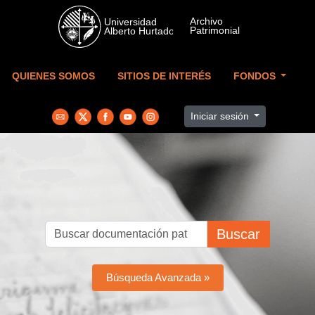
Skip to main content
QUIENES SOMOS
SITIOS DE INTERÉS
FONDOS
Iniciar sesión
Buscar
Búsqueda Avanzada »