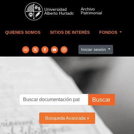
Skip to main content
QUIENES SOMOS
SITIOS DE INTERÉS
FONDOS
Iniciar sesión
Buscar
Búsqueda Avanzada »