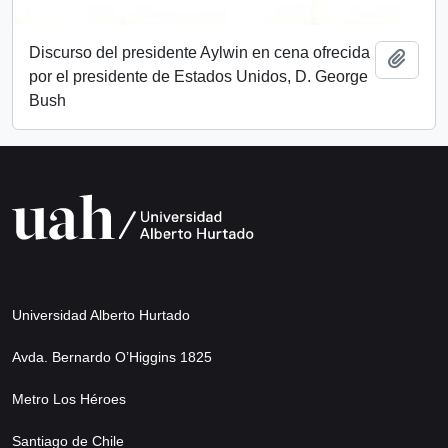
Discurso del presidente Aylwin en cena ofrecida
Añadi
por el presidente de Estados Unidos, D. George
Bush
Universidad Alberto Hurtado
Avda. Bernardo O’Higgins 1825
Metro Los Héroes
Santiago de Chile