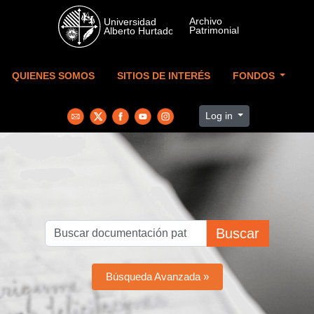
Skip to main content
QUIENES SOMOS
SITIOS DE INTERÉS
FONDOS
Log in
Buscar
Búsqueda Avanzada »