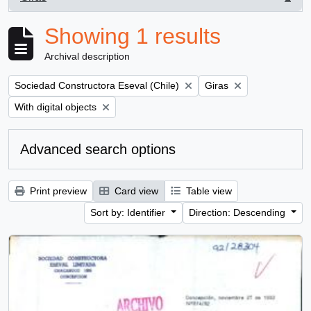
, 1 results
Showing 1 results
Archival description
Remove filter:
Remove filter:
Sociedad Constructora Eseval (Chile)
Giras
Remove filter:
With digital objects
Advanced search options
Print preview
Card view
Table view
Sort by: Identifier
Direction: Descending