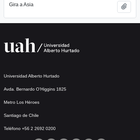
Gira a Asia
Add t
Universidad Alberto Hurtado
Avda. Bernardo O’Higgins 1825
Metro Los Héroes
Santiago de Chile
Teléfono +56 2 2692 0200