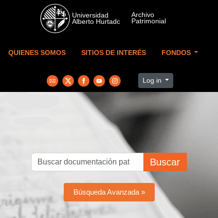
Skip to main content
QUIENES SOMOS
SITIOS DE INTERÉS
FONDOS
Log in
Buscar
Búsqueda Avanzada »