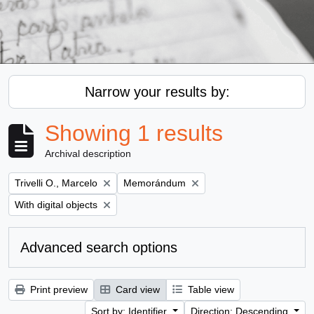
Narrow your results by:
Showing 1 results
Archival description
Remove filter:
Remove filter:
Trivelli O., Marcelo
Memorándum
Remove filter:
With digital objects
Advanced search options
Print preview
Card view
Table view
Sort by: Identifier
Direction: Descending