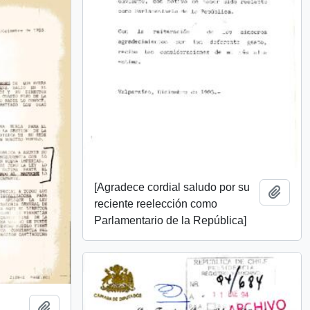
[Agradece cordial saludo por su
Add t
reciente reelección como
Parlamentario de la República]
Add to clipboard