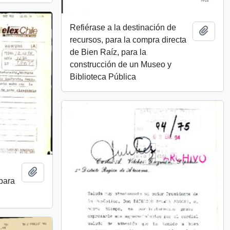
Refiérase a la destinación de
Add t
recursos, para la compra directa
de Bien Raíz, para la
construcción de un Museo y
Biblioteca Pública
Add to clipboard
 para