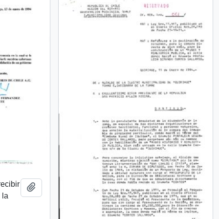
recibir
Add to clipboard
 la