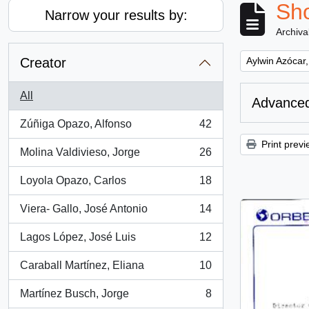
Sho
Narrow your results by:
Archiva
Remove filter:
Creator
Aylwin Azócar,
All
Advanced
Zúñiga Opazo, Alfonso
42
, 42 results
Print previ
Molina Valdivieso, Jorge
26
, 26 results
Loyola Opazo, Carlos
18
, 18 results
Viera- Gallo, José Antonio
14
, 14 results
Lagos López, José Luis
12
, 12 results
Caraball Martínez, Eliana
10
, 10 results
Martínez Busch, Jorge
8
, 8 results