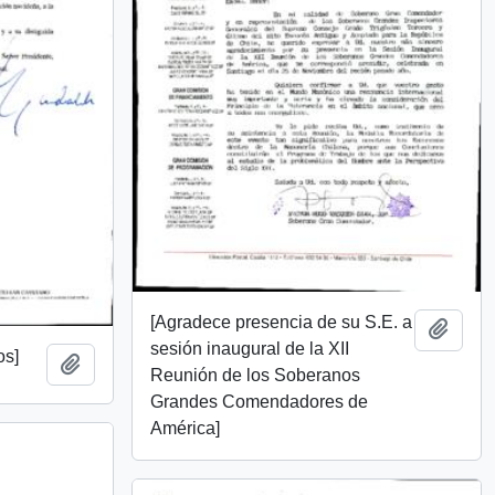
[Agradece presencia de su S.E. a
Add t
sesión inaugural de la XII
os]
Add to clipboard
Reunión de los Soberanos
Grandes Comendadores de
América]