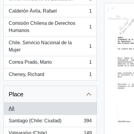
, 1 results
Calderón Ávila, Rafael
1
, 1 results
Comisión Chilena de Derechos
1
, 1 results
Humanos
Chile. Servicio Nacional de la
1
, 1 results
Mujer
Correa Prado, Mario
1
, 1 results
Cheney, Richard
1
, 1 results
Place
All
Santiago (Chile: Ciudad)
394
, 394 results
Valparaíso (Chile)
149