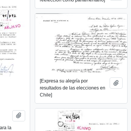
[Expresa su alegría por
Add t
resultados de las elecciones en
Chile]
Add to clipboard
ara la