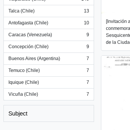
, 149 results
Talca (Chile)
13
, 13 results
[Invitación 
Antofagasta (Chile)
10
, 10 results
conmemorac
Caracas (Venezuela)
9
Sesquicente
, 9 results
de la Ciuda
Concepción (Chile)
9
, 9 results
Buenos Aires (Argentina)
7
, 7 results
Temuco (Chile)
7
, 7 results
Iquique (Chile)
7
, 7 results
Vicuña (Chile)
7
, 7 results
Subject