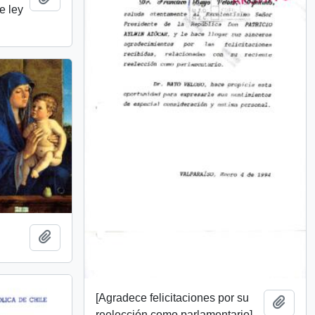
e ley
]
Add to clipboard
[Agradece felicitaciones por su
Add t
reelección como parlamentario]