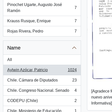
Pinochet Ugarte, Augusto José
7
, 7 results
Ramón
Krauss Rusque, Enrique
7
, 7 results
Rojas Rivera, Pedro
7
, 7 results
Name
All
Aylwin Azócar, Patricio
1024
, 1024 results
Chile. Cámara de Diputados
23
, 23 results
Chile. Congreso Nacional. Senado
4
[Agradece f
, 4 results
nuevo anive
CODEPU (Chile)
2
Informativa]
, 2 results
Chile. Ministerio de Educación
1