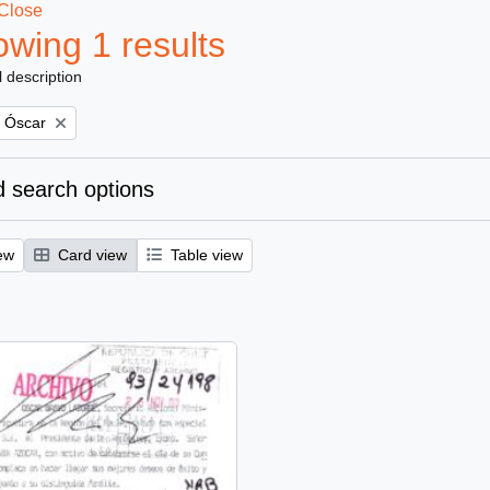
Close
wing 1 results
l description
, Óscar
 search options
ew
Card view
Table view