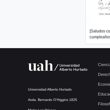
[Saludos co
cumpleaños
Cienci
Derec
Econo
Universidad Alberto Hurtado
Educa
Avda. Bernardo O’Higgins 1825
Filosof