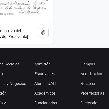
n motivo del
Add to clipboard
 del Presidente]
as Sociales
Admisión
Campus
ho
Estudiantes
Acreditación
mía y Negocios
Alumni UAH
Rectoría
ción
Académicos
Vicerrectorías
ía y
Funcionarios
Directorio