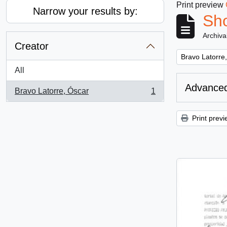
Print preview
Narrow your results by:
Sho
Archiva
Creator
Remove filter:
Bravo Latorre
All
Advanced
Bravo Latorre, Óscar
1
, 1 results
Print previ