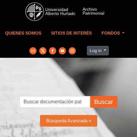
Skip to main content
QUIENES SOMOS
SITIOS DE INTERÉS
FONDOS
Log in
Buscar
Búsqueda Avanzada »