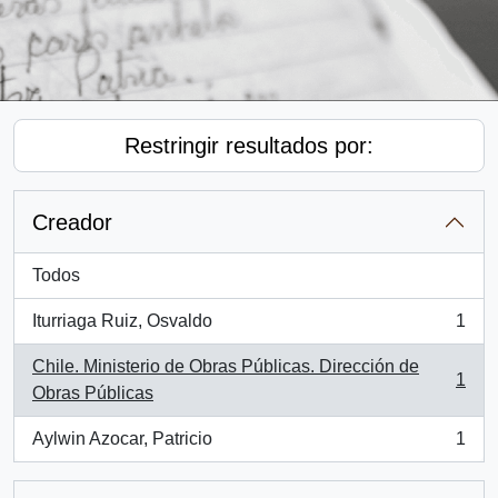
Restringir resultados por:
Creador
Todos
Iturriaga Ruiz, Osvaldo
1
, 1 resultados
Chile. Ministerio de Obras Públicas. Dirección de
1
, 1 resultados
Obras Públicas
Aylwin Azocar, Patricio
1
, 1 resultados