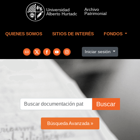
Skip to main content
QUIENES SOMOS
SITIOS DE INTERÉS
FONDOS
Iniciar sesión
Buscar
Búsqueda Avanzada »