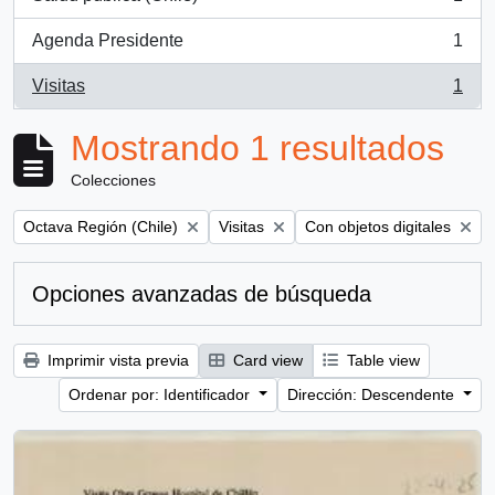
, 1 resultados
Agenda Presidente
1
, 1 resultados
Visitas
1
, 1 resultados
Mostrando 1 resultados
Colecciones
Remove filter:
Remove filter:
Remove filter:
Octava Región (Chile)
Visitas
Con objetos digitales
Opciones avanzadas de búsqueda
Imprimir vista previa
Card view
Table view
Ordenar por: Identificador
Dirección: Descendente