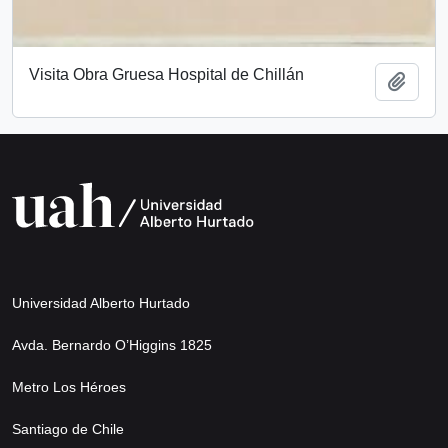
Visita Obra Gruesa Hospital de Chillán
Añadi
Universidad Alberto Hurtado
Avda. Bernardo O’Higgins 1825
Metro Los Héroes
Santiago de Chile