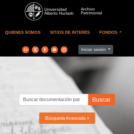
Skip to main content
QUIENES SOMOS
SITIOS DE INTERÉS
FONDOS
Iniciar sesión
Buscar
Búsqueda Avanzada »