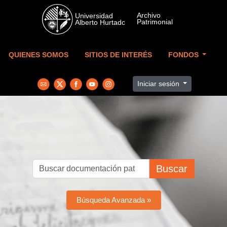
Skip to main content
QUIENES SOMOS
SITIOS DE INTERÉS
FONDOS
Iniciar sesión
Buscar
Búsqueda Avanzada »