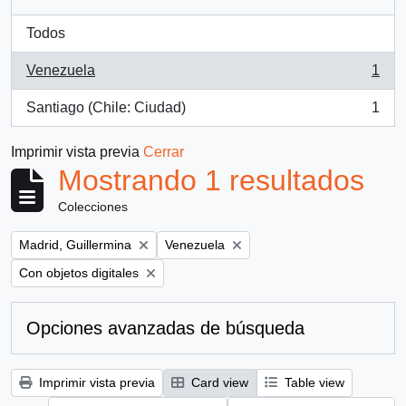
Todos
Venezuela
1
, 1 resultados
Santiago (Chile: Ciudad)
1
, 1 resultados
Imprimir vista previa
Cerrar
Mostrando 1 resultados
Colecciones
Remove filter:
Remove filter:
Madrid, Guillermina
Venezuela
Remove filter:
Con objetos digitales
Opciones avanzadas de búsqueda
Imprimir vista previa
Card view
Table view