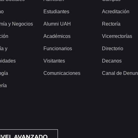
ho
Estudiantes
Acreditación
mía y Negocios
Alumni UAH
Rectoría
ción
Académicos
Vicerrectorías
ía y
Funcionarios
Directorio
idades
Visitantes
Decanos
ogía
Comunicaciones
Canal de Denun
ería