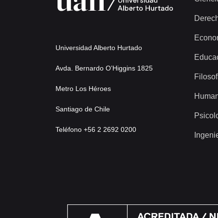
Derec
Econo
Universidad Alberto Hurtado
Educa
Avda. Bernardo O’Higgins 1825
Filosof
Metro Los Héroes
Human
Santiago de Chile
Psicol
Teléfono +56 2 2692 0200
Ingeni