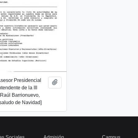
 Asesor Presidencial
Añadir al portapapeles
ntendente de la III
 Raúl Barrionuevo,
 saludo de Navidad]
as Sociales
Admisión
Campus