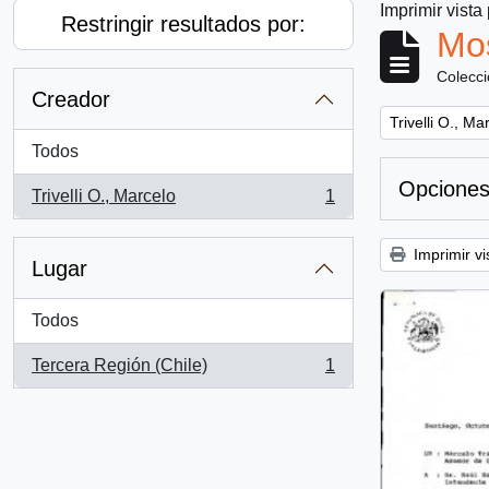
Imprimir vista
Restringir resultados por:
Mos
Colecc
Creador
Remove filter:
Trivelli O., Ma
Todos
Opciones
Trivelli O., Marcelo
1
, 1 resultados
Imprimir vi
Lugar
Todos
Tercera Región (Chile)
1
, 1 resultados