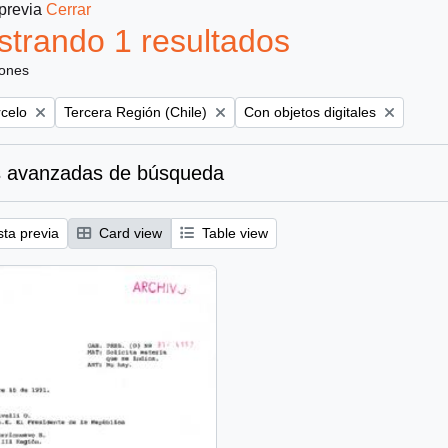
 previa
Cerrar
trando 1 resultados
iones
Remove filter:
Remove filter:
rcelo
Tercera Región (Chile)
Con objetos digitales
 avanzadas de búsqueda
sta previa
Card view
Table view