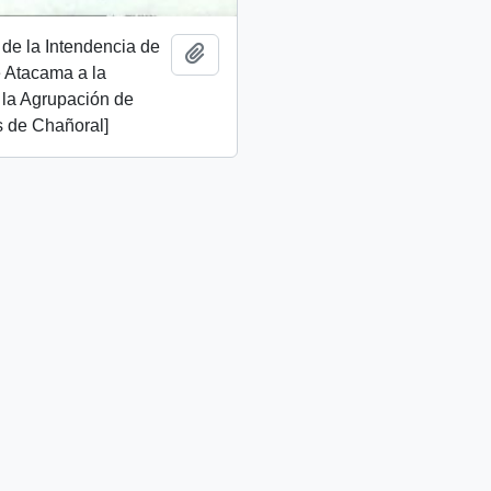
de la Intendencia de
Añadir al portapapeles
e Atacama a la
e la Agrupación de
 de Chañoral]