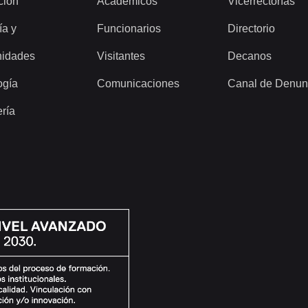
ción
Académicos
Vicerrectorías
ía y
Funcionarios
Directorio
idades
Visitantes
Decanos
ogía
Comunicaciones
Canal de Denun
ería