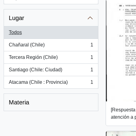
, 1 resultados
Lugar
Todos
Chañaral (Chile)
1
, 1 resultados
Tercera Región (Chile)
1
, 1 resultados
Santiago (Chile: Ciudad)
1
, 1 resultados
Atacama (Chile : Provincia)
1
, 1 resultados
Materia
[Respuesta 
atención a 