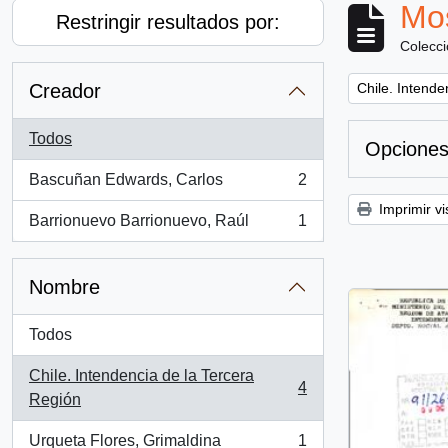
Mos
Restringir resultados por:
Colecc
Remove filter:
Creador
Chile. Intende
Todos
Opciones
Bascuñan Edwards, Carlos
2
, 2 resultados
Imprimir vi
Barrionuevo Barrionuevo, Raúl
1
, 1 resultados
Nombre
Todos
Chile. Intendencia de la Tercera
4
, 4 resultados
Región
Urqueta Flores, Grimaldina
1