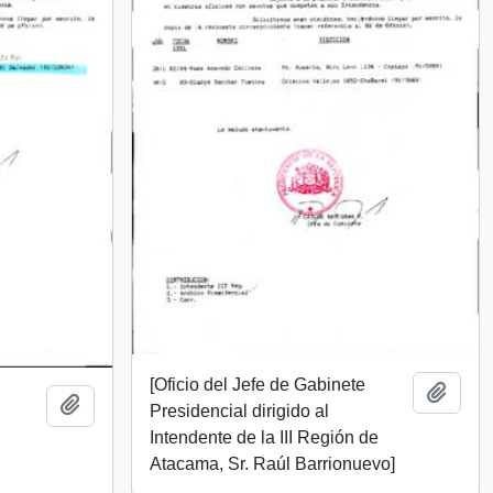
[Oficio del Jefe de Gabinete
Añadi
Añadir al portapapeles
Presidencial dirigido al
Intendente de la III Región de
Atacama, Sr. Raúl Barrionuevo]