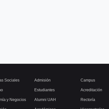
as Sociales
Admisión
Campus
ho
Estudiantes
Acreditación
mía y Negocios
Alumni UAH
Rectoría