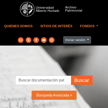
Skip to main content
QUIENES SOMOS
SITIOS DE INTERÉS
FONDOS
Iniciar sesión
Buscar
Búsqueda Avanzada »