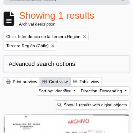
, 1 results
Showing 1 results
Archival description
Remove filter:
Chile. Intendencia de la Tercera Región
Remove filter:
Tercera Región (Chile)
Advanced search options
Print preview
Card view
Table view
Sort by: Identifier
Direction: Descending
Show 1 results with digital objects