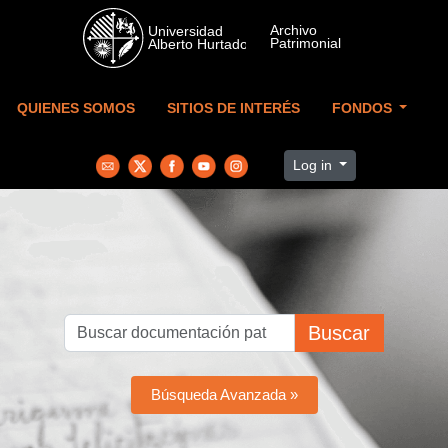
Skip to main content
QUIENES SOMOS
SITIOS DE INTERÉS
FONDOS
Log in
Buscar
Búsqueda Avanzada »