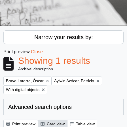
Narrow your results by:
Print preview
Close
Showing 1 results
Archival description
Remove filter:
Remove filter:
Bravo Latorre, Óscar
Aylwin Azócar, Patricio
Remove filter:
With digital objects
Advanced search options
Print preview
Card view
Table view