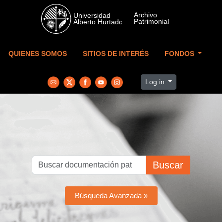
Skip to main content
QUIENES SOMOS
SITIOS DE INTERÉS
FONDOS
Log in
Buscar
Búsqueda Avanzada »