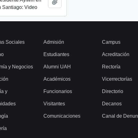
Add to clipboard
 Santiago: Video
as Sociales
Admisión
Campus
ho
Estudiantes
Acreditación
mía y Negocios
Alumni UAH
Rectoría
ción
Académicos
Vicerrectorías
ía y
Funcionarios
Directorio
idades
Visitantes
Decanos
ogía
Comunicaciones
Canal de Denun
ería