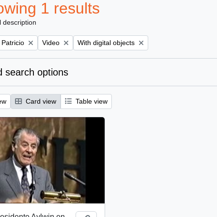
wing 1 results
l description
Remove filter:
Remove filter:
 Patricio
Video
With digital objects
 search options
ew
Card view
Table view
esidente Aylwin en