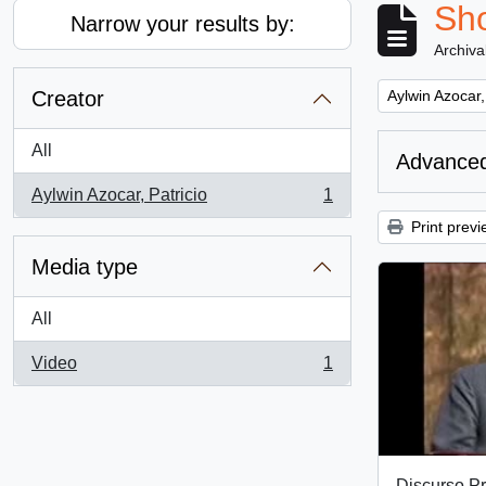
Sho
Narrow your results by:
Archiva
Remove filter:
Creator
Aylwin Azocar,
All
Advanced
Aylwin Azocar, Patricio
1
, 1 results
Print previ
Media type
All
Video
1
, 1 results
Discurso Pr