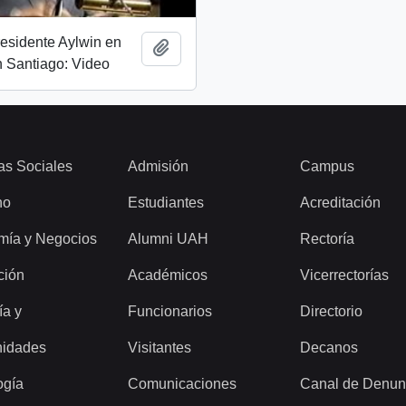
esidente Aylwin en
Añadir al portapapeles
 Santiago: Video
as Sociales
Admisión
Campus
ho
Estudiantes
Acreditación
mía y Negocios
Alumni UAH
Rectoría
ción
Académicos
Vicerrectorías
ía y
Funcionarios
Directorio
idades
Visitantes
Decanos
ogía
Comunicaciones
Canal de Denun