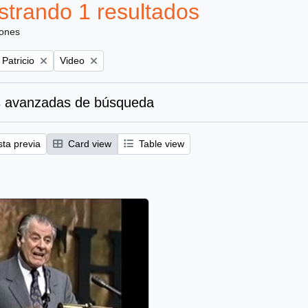
trando 1 resultados
iones
Remove filter:
 Patricio
Video
 avanzadas de búsqueda
sta previa
Card view
Table view