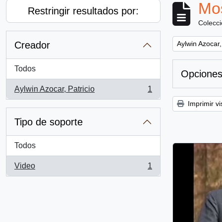
Mos
Restringir resultados por:
Colecc
Remove filter:
Creador
Aylwin Azocar,
Todos
Opciones
Aylwin Azocar, Patricio
1
, 1 resultados
Imprimir vi
Tipo de soporte
Todos
Video
1
, 1 resultados