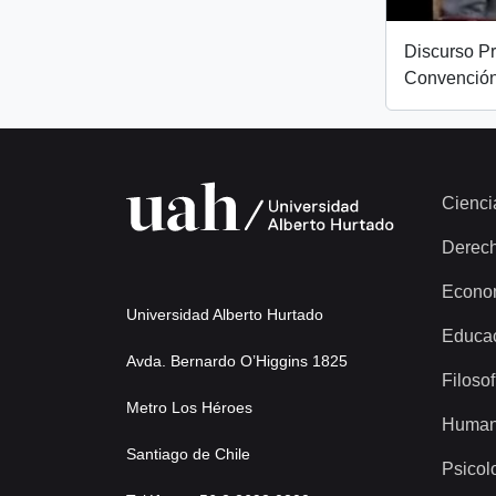
Discurso Pr
Convención
Cienci
Derec
Econo
Universidad Alberto Hurtado
Educa
Avda. Bernardo O’Higgins 1825
Filosof
Metro Los Héroes
Human
Santiago de Chile
Psicol