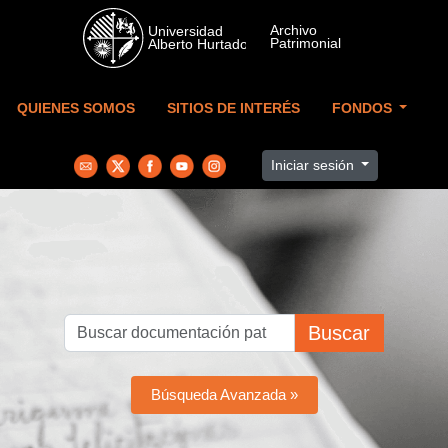
Skip to main content
QUIENES SOMOS
SITIOS DE INTERÉS
FONDOS
Iniciar sesión
Buscar
Búsqueda Avanzada »