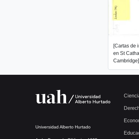
[Cartas de 
en St Catha
Cambridge]
Cienci
Derec
Econo
Universidad Alberto Hurtado
Educa