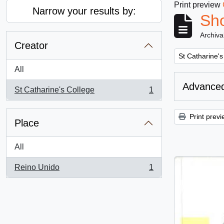
Print preview
Narrow your results by:
Sho
Archiva
Creator
Remove filter:
St Catharine's
All
Advanced
St Catharine's College
1
, 1 results
Print previ
Place
All
Reino Unido
1
, 1 results