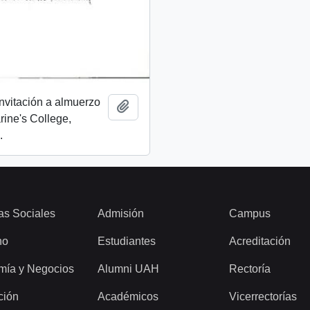
invitación a almuerzo
Add to clipboard
rine's College,
.
as Sociales
Admisión
Campus
ho
Estudiantes
Acreditación
mía y Negocios
Alumni UAH
Rectoría
ción
Académicos
Vicerrectorías