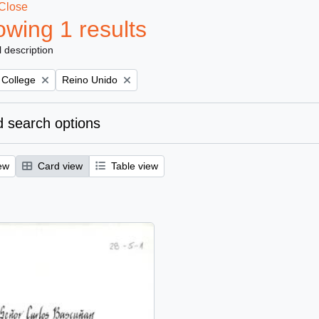
Close
wing 1 results
l description
Remove filter:
 College
Reino Unido
 search options
ew
Card view
Table view