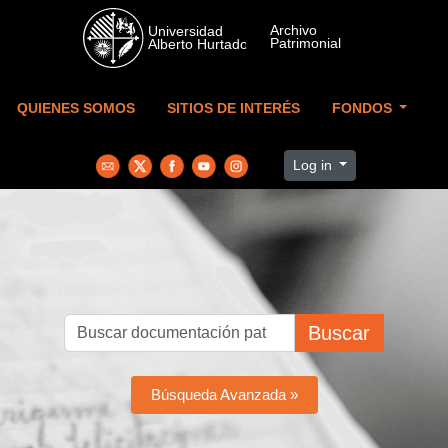
Skip to main content
QUIENES SOMOS
SITIOS DE INTERÉS
FONDOS
Log in
Buscar
Búsqueda Avanzada »