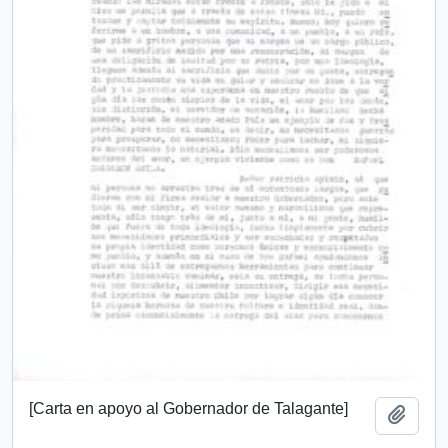
[Carta en apoyo al Gobernador de Talagante]
Add t