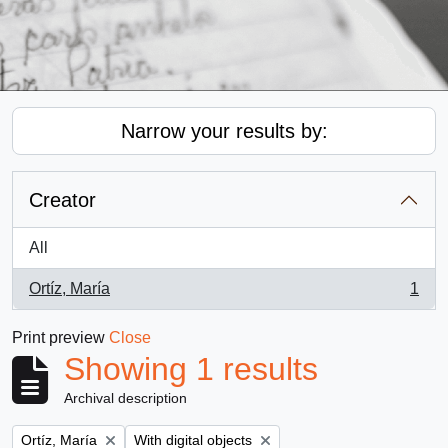
Narrow your results by:
Creator
All
Ortíz, María
1
, 1 results
Print preview
Close
Showing 1 results
Archival description
Remove filter:
Remove filter:
Ortíz, María
With digital objects