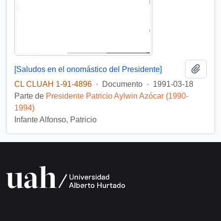
Añadi
[Saludos en el onomástico del Presidente]
CL CLUAH 1-91-4896
·
Documento
·
1991-03-18
Parte de
Presidente Patricio Aylwin Azócar (1990-
1994)
Infante Alfonso, Patricio