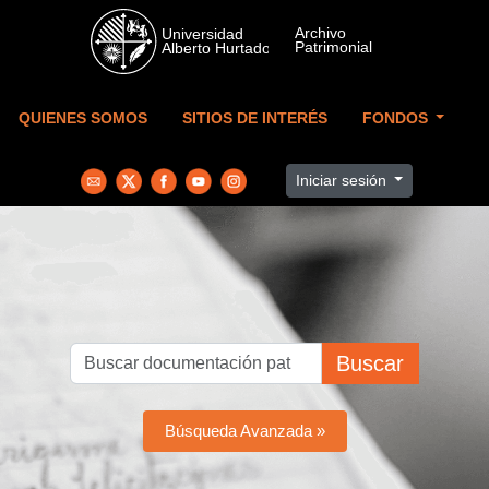
Skip to main content
QUIENES SOMOS
SITIOS DE INTERÉS
FONDOS
Iniciar sesión
Buscar
Búsqueda Avanzada »