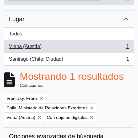
, 1 resultados
Lugar
Todos
Viena (Austria)
1
, 1 resultados
Santiago (Chile: Ciudad)
1
, 1 resultados
Mostrando 1 resultados
Colecciones
Remove filter:
Vranitzky, Franz
Remove filter:
Chile. Ministerio de Relaciones Exteriores
Remove filter:
Remove filter:
Viena (Austria)
Con objetos digitales
Opciones avanzadas de búsqueda