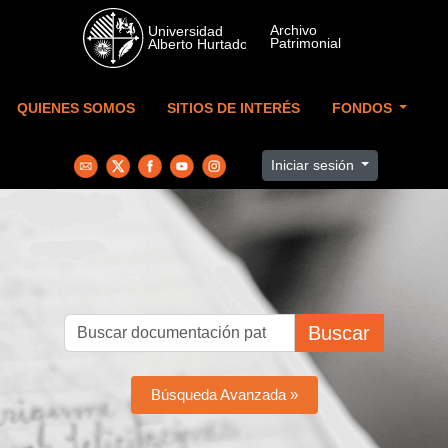
Skip to main content
QUIENES SOMOS
SITIOS DE INTERÉS
FONDOS
Iniciar sesión
Buscar
Búsqueda Avanzada »