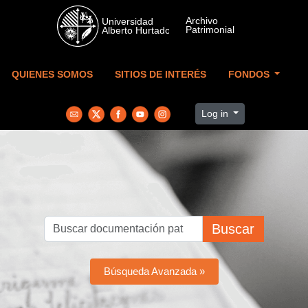
Skip to main content
QUIENES SOMOS
SITIOS DE INTERÉS
FONDOS
Log in
Buscar
Búsqueda Avanzada »