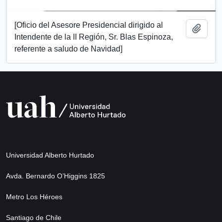
[Oficio del Asesore Presidencial dirigido al
Add t
Intendente de la II Región, Sr. Blas Espinoza,
referente a saludo de Navidad]
Universidad Alberto Hurtado
Avda. Bernardo O’Higgins 1825
Metro Los Héroes
Santiago de Chile