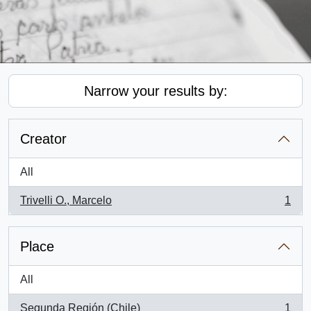
Narrow your results by:
Creator
All
Trivelli O., Marcelo
1
, 1 results
Place
All
Segunda Región (Chile)
1