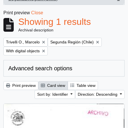
, 1 results
Print preview
Close
Showing 1 results
Archival description
Remove filter:
Remove filter:
Trivelli O., Marcelo
Segunda Región (Chile)
Remove filter:
With digital objects
Advanced search options
Print preview
Card view
Table view
Sort by: Identifier
Direction: Descending