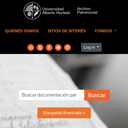
Skip to main content
QUIENES SOMOS
SITIOS DE INTERÉS
FONDOS
Log in
Buscar
Búsqueda Avanzada »