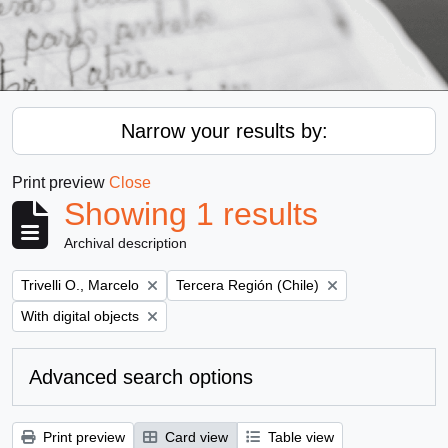
Narrow your results by:
Print preview
Close
Showing 1 results
Archival description
Remove filter:
Remove filter:
Trivelli O., Marcelo
Tercera Región (Chile)
Remove filter:
With digital objects
Advanced search options
Print preview
Card view
Table view