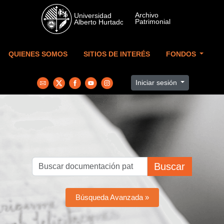
Skip to main content
QUIENES SOMOS
SITIOS DE INTERÉS
FONDOS
Iniciar sesión
Buscar
Búsqueda Avanzada »