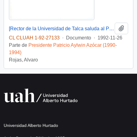
Añadi
[Rector de la Universidad de Talca saluda al Presidente en su cumpleaños]
CL CLUAH 1-92-27133
·
Documento
·
1992-11-26
Parte de
Presidente Patricio Aylwin Azócar (1990-
1994)
Rojas, Alvaro
Universidad Alberto Hurtado