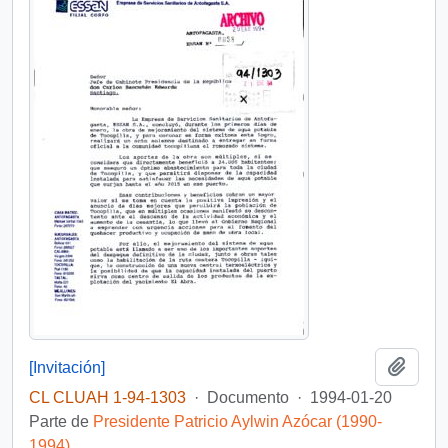
Añadi
[Invitación]
CL CLUAH 1-94-1303
·
Documento
·
1994-01-20
Parte de
Presidente Patricio Aylwin Azócar (1990-
1994)