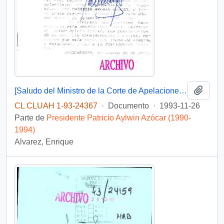
Añadi
[Saludo del Ministro de la Corte de Apelaciones de Antofagasta dirigido al Presidente Patricio Aylwin]
CL CLUAH 1-93-24367
·
Documento
·
1993-11-26
Parte de
Presidente Patricio Aylwin Azócar (1990-
1994)
Alvarez, Enrique