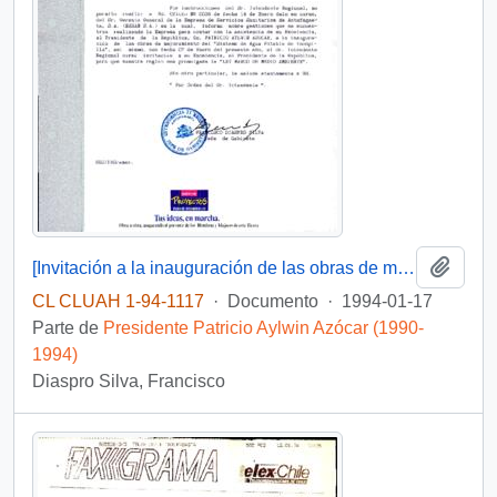
Añadi
[Invitación a la inauguración de las obras de mejoramiento del "Sistema de Agua Potable de Tocopilla"]
CL CLUAH 1-94-1117
·
Documento
·
1994-01-17
Parte de
Presidente Patricio Aylwin Azócar (1990-
1994)
Diaspro Silva, Francisco