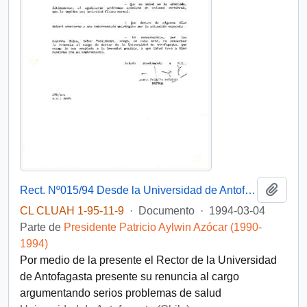
Añadi
Rect. Nº015/94 Desde la Universidad de Antofagasta, de su Rector, sr. Jorge Peralta Hidalgo, dirigida a S.E. Dn. Patricio Aylwin Azócar
CL CLUAH 1-95-11-9
·
Documento
·
1994-03-04
Parte de
Presidente Patricio Aylwin Azócar (1990-
1994)
Por medio de la presente el Rector de la Universidad
de Antofagasta presente su renuncia al cargo
argumentando serios problemas de salud