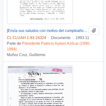
Añadi
[Envía sus saludos con motivo del cumpleaños del Presidente]
CL CLUAH 1-93-24324
·
Documento
·
1993-11
Parte de
Presidente Patricio Aylwin Azócar (1990-
1994)
Muñoz Cruz, Guillermo