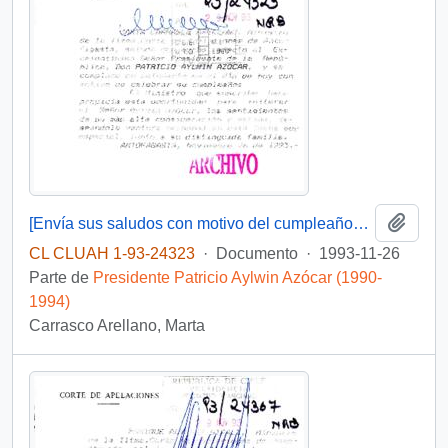
Añadi
[Envía sus saludos con motivo del cumpleaños del Presidente]
CL CLUAH 1-93-24323
·
Documento
·
1993-11-26
Parte de
Presidente Patricio Aylwin Azócar (1990-
1994)
Carrasco Arellano, Marta