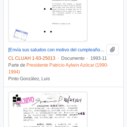
Añadi
[Envía sus saludos con motivo del cumpleaños del Presidente]
CL CLUAH 1-93-25013
·
Documento
·
1993-11
Parte de
Presidente Patricio Aylwin Azócar (1990-
1994)
Pinto González, Luis