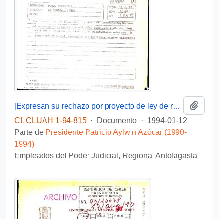
Añadi
[Expresan su rechazo por proyecto de ley de reajuste para el poder judicial]
CL CLUAH 1-94-815
·
Documento
·
1994-01-12
Parte de
Presidente Patricio Aylwin Azócar (1990-
1994)
Empleados del Poder Judicial, Regional Antofagasta