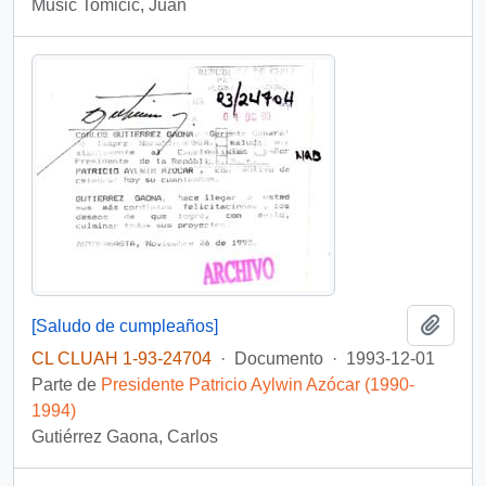
Music Tomicic, Juan
Añadi
[Saludo de cumpleaños]
CL CLUAH 1-93-24704
·
Documento
·
1993-12-01
Parte de
Presidente Patricio Aylwin Azócar (1990-
1994)
Gutiérrez Gaona, Carlos