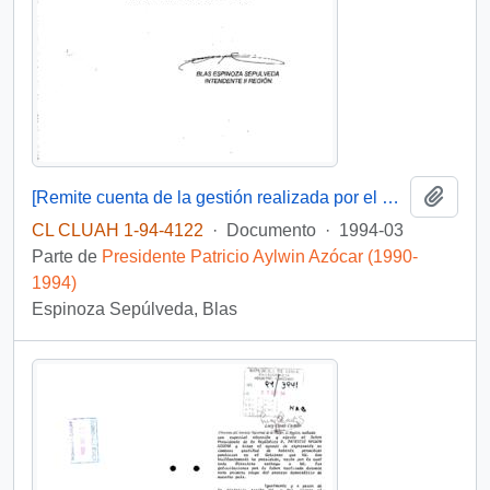
Añadi
[Remite cuenta de la gestión realizada por el Gobierno Regional, Segunda Región, durante el período marzo 1990 - marzo 1994]
CL CLUAH 1-94-4122
·
Documento
·
1994-03
Parte de
Presidente Patricio Aylwin Azócar (1990-
1994)
Espinoza Sepúlveda, Blas