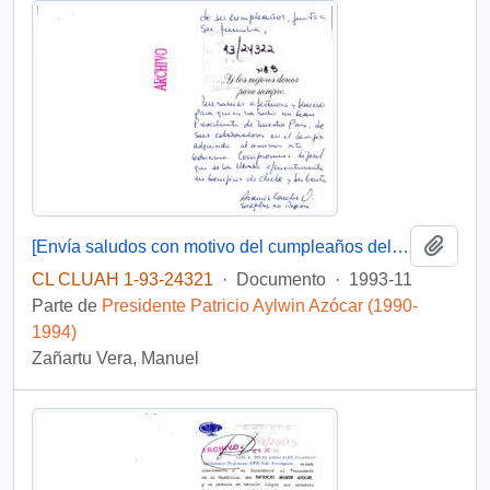
Añadi
[Envía saludos con motivo del cumpleaños del Presidente]
CL CLUAH 1-93-24321
·
Documento
·
1993-11
Parte de
Presidente Patricio Aylwin Azócar (1990-
1994)
Zañartu Vera, Manuel