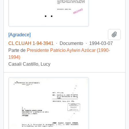
Añadi
[Agradece]
CL CLUAH 1-94-3941
·
Documento
·
1994-03-07
Parte de
Presidente Patricio Aylwin Azócar (1990-
1994)
Casali Castillo, Lucy