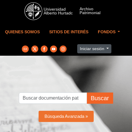
Skip to main content
QUIENES SOMOS
SITIOS DE INTERÉS
FONDOS
Iniciar sesión
Buscar
Búsqueda Avanzada »