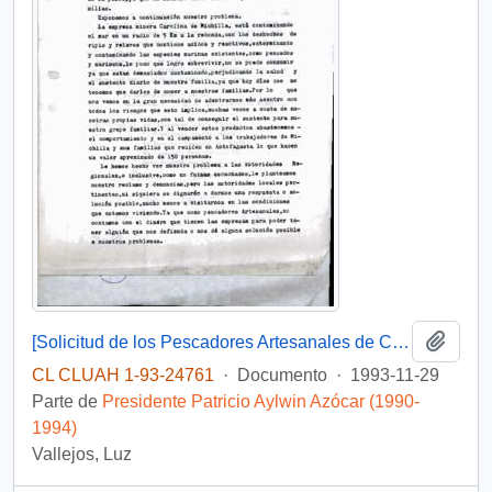
Añadi
[Solicitud de los Pescadores Artesanales de Caleta Carolina Michiila de Antofagasta]
CL CLUAH 1-93-24761
·
Documento
·
1993-11-29
Parte de
Presidente Patricio Aylwin Azócar (1990-
1994)
Vallejos, Luz