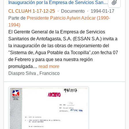
Añadi
Inauguración por la Empresa de Servicios Sanitarios de Antofagasta, S.A. (ESSAN S.A.) en 1994
CL CLUAH 1-17-12-25
·
Documento
·
1994-01-17
Parte de
Presidente Patricio Aylwin Azócar (1990-
1994)
El Gerente General de la Empresa de Servicios
Sanitarios de Antofagasta, S.A. (ESSAN S.A.) invita a
la inauguración de las obras de mejoramiento del
"Sistema de, Agua Potable da Tocopilla",con fecha 07
de Febrero y para que sea nuestra región
promulgada
…
read more
Diaspro Silva , Francisco