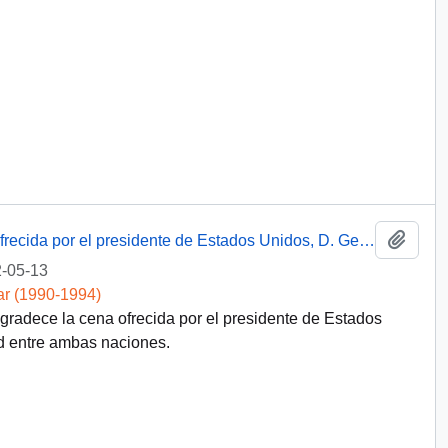
Añadi
Discurso del presidente Aylwin en cena ofrecida por el presidente de Estados Unidos, D. George Bush
-05-13
ar (1990-1994)
agradece la cena ofrecida por el presidente de Estados
 entre ambas naciones.