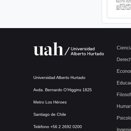
Cienci
Derec
Econo
Universidad Alberto Hurtado
Educa
Avda. Bernardo O’Higgins 1825
Filosof
Metro Los Héroes
Human
Santiago de Chile
Psicol
Teléfono +56 2 2692 0200
Ingeni