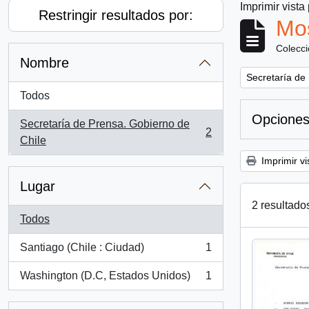
Imprimir vista
Restringir resultados por:
Mos
Colecc
Nombre
Remove filter:
Secretaría de
Todos
Opciones
Secretaría de Prensa. Gobierno de
2
, 2 resultados
Chile
Imprimir vi
Lugar
2 resultado
Todos
Santiago (Chile : Ciudad)
1
, 1 resultados
Washington (D.C, Estados Unidos)
1
, 1 resultados