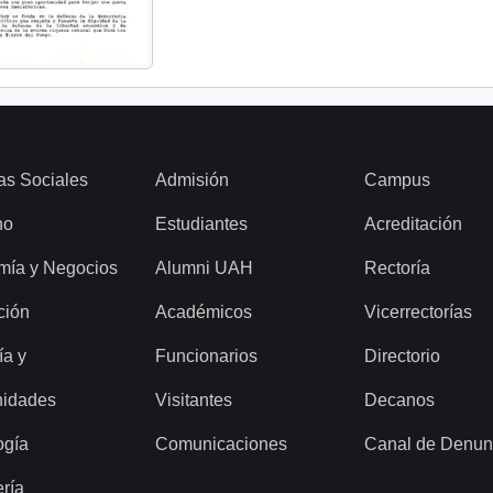
as Sociales
Admisión
Campus
ho
Estudiantes
Acreditación
mía y Negocios
Alumni UAH
Rectoría
ción
Académicos
Vicerrectorías
ía y
Funcionarios
Directorio
idades
Visitantes
Decanos
ogía
Comunicaciones
Canal de Denun
ería