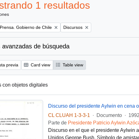
trando 1 resultados
iones
Remove filter:
 Prensa. Gobierno de Chile
Discursos
 avanzadas de búsqueda
sta previa
Card view
Table view
s con objetos digitales
CL CLUAH 1-3-3-1
·
Documento
·
1992
Parte de
Presidente Patricio Aylwin Azóc
Discurso en el que el presidente Aylwin 
Unidos George Bush. Símbolo de amistad