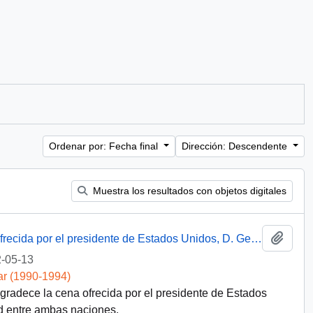
Ordenar por: Fecha final
Dirección: Descendente
Muestra los resultados con objetos digitales
Añadi
Discurso del presidente Aylwin en cena ofrecida por el presidente de Estados Unidos, D. George Bush
-05-13
ar (1990-1994)
agradece la cena ofrecida por el presidente de Estados
 entre ambas naciones.