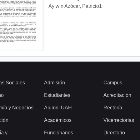
Aylwin Azócar, Patricio1
as Sociales
Admisión
Campus
ho
Estudiantes
Acreditación
mía y Negocios
Alumni UAH
Rectoría
ción
Académicos
Vicerrectorías
ía y
Funcionarios
Directorio