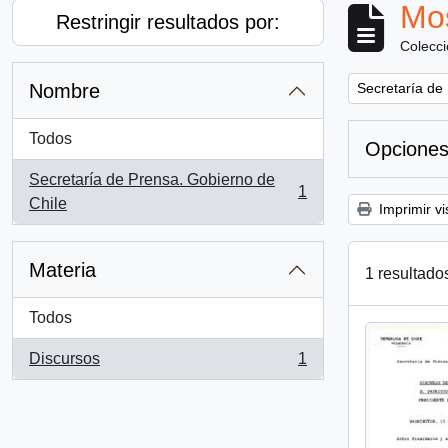
Mos
Restringir resultados por:
Colecc
Remove filter:
Nombre
Secretaría de
Todos
Opciones
Secretaría de Prensa. Gobierno de
1
, 1 resultados
Chile
Imprimir vi
Materia
1 resultado
Todos
Discursos
1
, 1 resultados