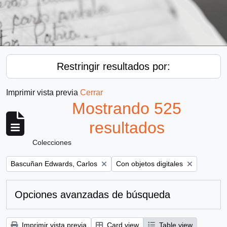
Restringir resultados por:
Imprimir vista previa
Cerrar
Mostrando 525
resultados
Colecciones
Remove filter:
Remove filter:
Bascuñan Edwards, Carlos
Con objetos digitales
Opciones avanzadas de búsqueda
Imprimir vista previa
Card view
Table view