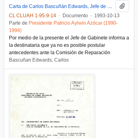
Añadi
Carta de Carlos Bascuñán Edwards, Jefe de Gabinete Presidencial, dirigida a la Señorita Marta del Carmen Domínguez
CL CLUAH 1-95-9-14
·
Documento
·
1993-10-13
Parte de
Presidente Patricio Aylwin Azócar (1990-
1994)
Por medio de la presente el Jefe de Gabinete informa a
la destinataria que ya no es posible postular
antecedentes ante la Comisión de Reparación
Bascuñan Edwards, Carlos