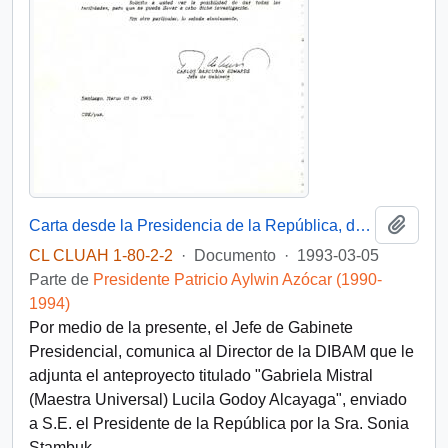
Añadi
Carta desde la Presidencia de la República, del sr. Carlos Bascuñán Edwards, Jefe de Gabinete, dirigida al Señor Sergio Villalobos, Director de Bibliotecas, Archivos y Museos
CL CLUAH 1-80-2-2
·
Documento
·
1993-03-05
Parte de
Presidente Patricio Aylwin Azócar (1990-
1994)
Por medio de la presente, el Jefe de Gabinete
Presidencial, comunica al Director de la DIBAM que le
adjunta el anteproyecto titulado "Gabriela Mistral
(Maestra Universal) Lucila Godoy Alcayaga", enviado
a S.E. el Presidente de la República por la Sra. Sonia
Stambuk.