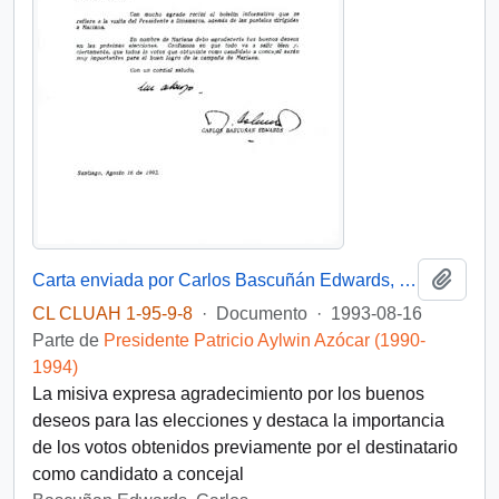
Añadi
Carta enviada por Carlos Bascuñán Edwards, Jefe de Gabinete Presidencial, a Fernando Corvalán Rosales, agradeciendo el envío de un boletín informativo sobre la visita del Presidente de Chile a Dinamarca
CL CLUAH 1-95-9-8
·
Documento
·
1993-08-16
Parte de
Presidente Patricio Aylwin Azócar (1990-
1994)
La misiva expresa agradecimiento por los buenos
deseos para las elecciones y destaca la importancia
de los votos obtenidos previamente por el destinatario
como candidato a concejal