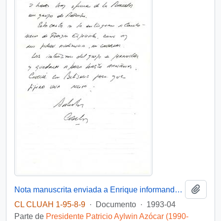
Añadi
Nota manuscrita enviada a Enrique informando que afuera del Palacio de La Moneda se halla un grupo de Mapuches con una carta para entregarle al Presidente
CL CLUAH 1-95-8-9
·
Documento
·
1993-04
Parte de
Presidente Patricio Aylwin Azócar (1990-