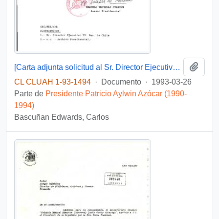
Añadi
[Carta adjunta solicitud al Sr. Director Ejecutivo de Televisión Nacional de Chile]
CL CLUAH 1-93-1494
·
Documento
·
1993-03-26
Parte de
Presidente Patricio Aylwin Azócar (1990-
1994)
Bascuñan Edwards, Carlos