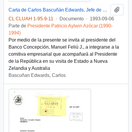
Añadi
Carta de Carlos Bascuñán Edwards, Jefe de Gabinete, dirigida al Señor Manuel Feliú J., Presidente Banco Concepción
CL CLUAH 1-95-9-11
·
Documento
·
1993-09-06
Parte de
Presidente Patricio Aylwin Azócar (1990-
1994)
Por medio de la presente se invita al presidente del
Banco Concepción, Manuel Feliú J., a integrarse a la
comitiva empresarial que acompañará al Presidente
de la República en su visita de Estado a Nueva
Zelandia y Australia
Bascuñan Edwards, Carlos