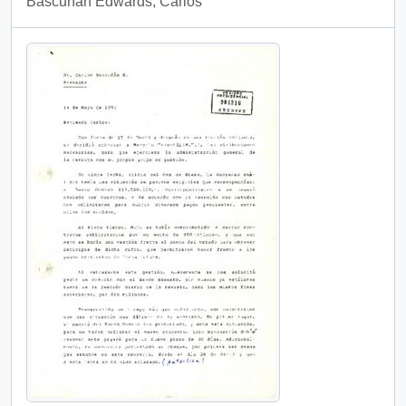
Bascuñan Edwards, Carlos