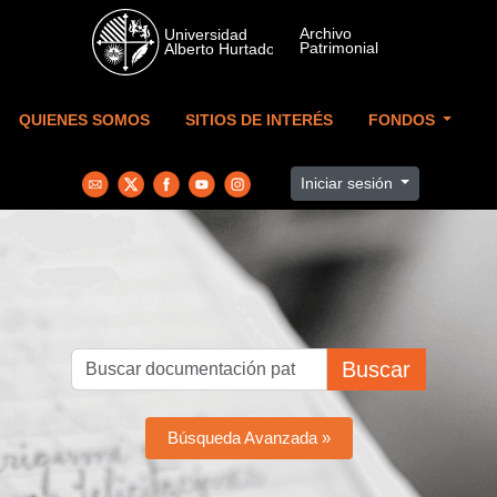
Skip to main content
QUIENES SOMOS
SITIOS DE INTERÉS
FONDOS
Iniciar sesión
Buscar
Búsqueda Avanzada »