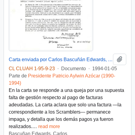
Añadi
Carta enviada por Carlos Bascuñán Edwards, Jefe de Gabinete de la Presidencia, al Director Comercial de Gallyas Comunicaciones S.A., Pablo Gallyas Puffe
CL CLUAH 1-95-9-23
·
Documento
·
1994-01-05
Parte de
Presidente Patricio Aylwin Azócar (1990-
1994)
En la carta se responde a una queja por una supuesta
falta de gestión respecto al pago de facturas
adeudadas. La carta aclara que solo una factura —la
correspondiente a los Scramblers— permanece
impaga, y detalla que los demás pagos ya fueron
realizados.
…
read more
Bascuñan Edwards, Carlos