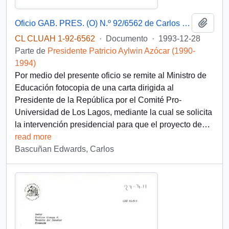
Añadi
Oficio GAB. PRES. (O) N.º 92/6562 de Carlos Bascuñán Edwards, Jefe de Gabinete Presidencial, para Jorge Arrate Mac Niven, Ministro de Educación Pública, sobre solicitud de creación de la Universidad de Los Lagos
CL CLUAH 1-92-6562
·
Documento
·
1993-12-28
Parte de
Presidente Patricio Aylwin Azócar (1990-
1994)
Por medio del presente oficio se remite al Ministro de
Educación fotocopia de una carta dirigida al
Presidente de la República por el Comité Pro-
Universidad de Los Lagos, mediante la cual se solicita
la intervención presidencial para que el proyecto de
…
read more
Bascuñan Edwards, Carlos