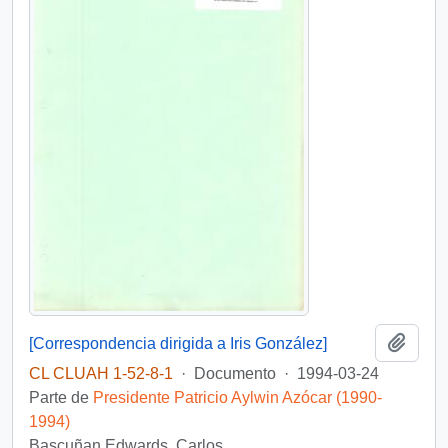
Añadi
[Correspondencia dirigida a Iris González]
CL CLUAH 1-52-8-1
·
Documento
·
1994-03-24
Parte de
Presidente Patricio Aylwin Azócar (1990-
1994)
Bascuñan Edwards, Carlos