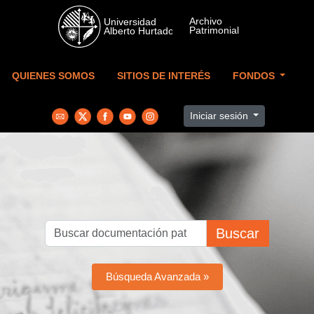
Skip to main content
QUIENES SOMOS
SITIOS DE INTERÉS
FONDOS
Iniciar sesión
Buscar
Búsqueda Avanzada »