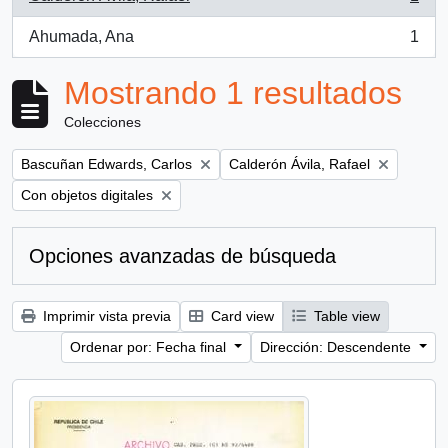
, 1 resultados
Ahumada, Ana
1
, 1 resultados
Mostrando 1 resultados
Colecciones
Remove filter:
Remove filter:
Bascuñan Edwards, Carlos
Calderón Ávila, Rafael
Remove filter:
Con objetos digitales
Opciones avanzadas de búsqueda
Imprimir vista previa
Card view
Table view
Ordenar por: Fecha final
Dirección: Descendente