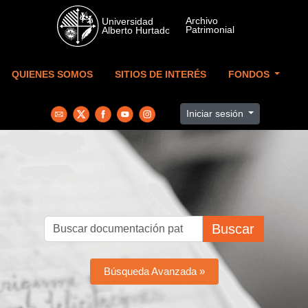
Skip to main content
QUIENES SOMOS
SITIOS DE INTERÉS
FONDOS
Iniciar sesión
Buscar
Búsqueda Avanzada »