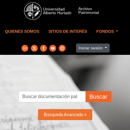
Skip to main content
QUIENES SOMOS
SITIOS DE INTERÉS
FONDOS
Iniciar sesión
Buscar
Búsqueda Avanzada »