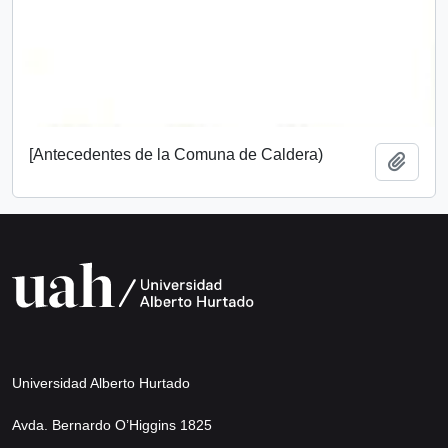
[Antecedentes de la Comuna de Caldera)
Añadi
Universidad Alberto Hurtado
Avda. Bernardo O’Higgins 1825