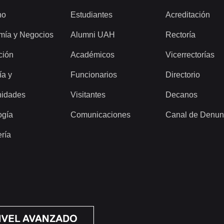
ho
Estudiantes
Acreditación
mía y Negocios
Alumni UAH
Rectoría
ción
Académicos
Vicerrectorías
ía y
Funcionarios
Directorio
idades
Visitantes
Decanos
ogía
Comunicaciones
Canal de Denun
ería