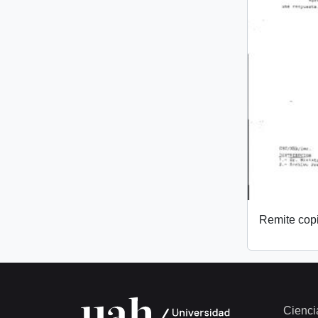
Remite copi
Cienci