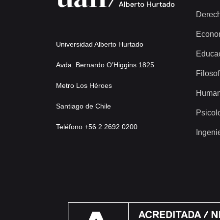
Derec
Econo
Universidad Alberto Hurtado
Educa
Avda. Bernardo O’Higgins 1825
Filosof
Metro Los Héroes
Human
Santiago de Chile
Psicol
Teléfono +56 2 2692 0200
Ingeni