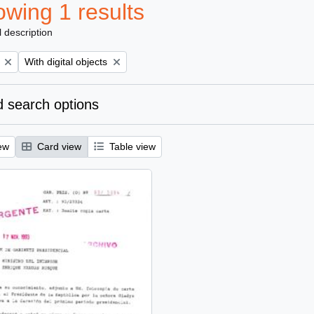
wing 1 results
l description
Remove filter:
With digital objects
 search options
ew
Card view
Table view