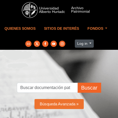
Skip to main content
QUIENES SOMOS
SITIOS DE INTERÉS
FONDOS
Log in
Buscar
Búsqueda Avanzada »