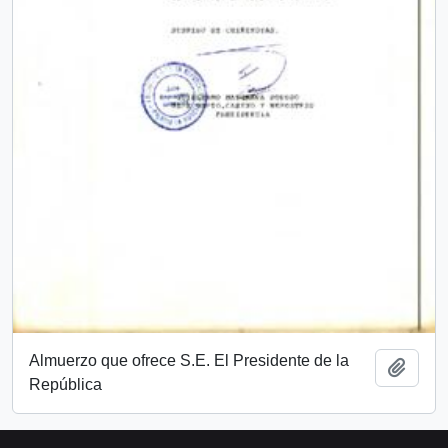
Almuerzo que ofrece S.E. El Presidente de la
Add t
República