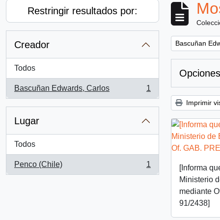
Mos
Restringir resultados por:
Colecc
Remove filter:
Creador
Bascuñan Edw
Todos
Opciones
Bascuñan Edwards, Carlos
1
, 1 resultados
Imprimir vi
Lugar
Todos
Penco (Chile)
1
[Informa que
, 1 resultados
Ministerio 
mediante O
91/2438]