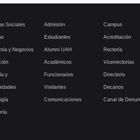
as Sociales
Admisión
Campus
ho
Estudiantes
Acreditación
mía y Negocios
Alumni UAH
Rectoría
ción
Académicos
Vicerrectorías
ía y
Funcionarios
Directorio
idades
Visitantes
Decanos
ogía
Comunicaciones
Canal de Denun
ería