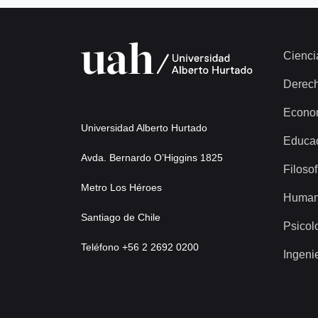
Cienci
Derec
Econo
Universidad Alberto Hurtado
Educa
Avda. Bernardo O’Higgins 1825
Filosof
Metro Los Héroes
Human
Santiago de Chile
Psicol
Teléfono +56 2 2692 0200
Ingeni