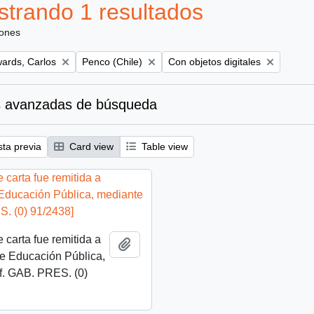
trando 1 resultados
iones
Remove filter:
Remove filter:
ards, Carlos
Penco (Chile)
Con objetos digitales
 avanzadas de búsqueda
sta previa
Card view
Table view
 carta fue remitida a
Añadir al portapapeles
de Educación Pública,
f. GAB. PRES. (0)