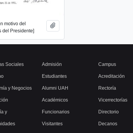
n motivo del
Add to clipboard
 del Presidente]
as Sociales
Admisión
Campus
ho
Estudiantes
Acreditación
mía y Negocios
Alumni UAH
Rectoría
ción
Académicos
Vicerrectorías
ía y
Funcionarios
Directorio
idades
Visitantes
Decanos