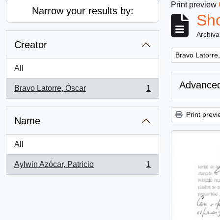
Print preview
Narrow your results by:
Sho
Archiva
Creator
Remove filter:
Bravo Latorre
All
Advanced
Bravo Latorre, Óscar
1
, 1 results
Print previ
Name
All
Aylwin Azócar, Patricio
1
, 1 results