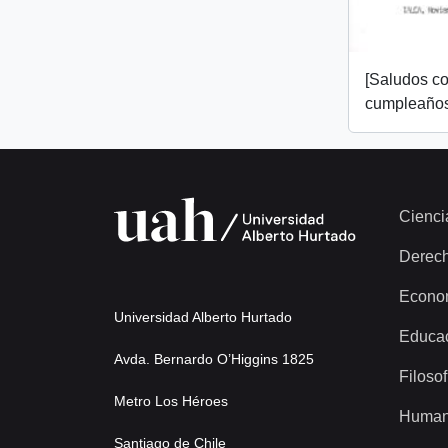
[Saludos co
cumpleaños
Cienci
Derec
Econo
Universidad Alberto Hurtado
Educa
Avda. Bernardo O’Higgins 1825
Filosof
Metro Los Héroes
Human
Santiago de Chile