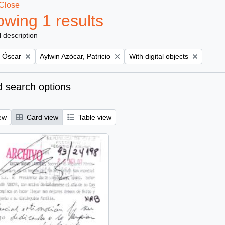
Close
wing 1 results
l description
Remove filter:
Remove filter:
, Óscar
Aylwin Azócar, Patricio
With digital objects
 search options
ew
Card view
Table view