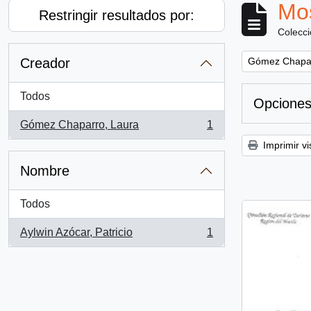
Mos
Restringir resultados por:
Colecc
Remove filter:
Creador
Gómez Chapar
Todos
Opciones
Gómez Chaparro, Laura
1
, 1 resultados
Imprimir vi
Nombre
Todos
Aylwin Azócar, Patricio
1
, 1 resultados