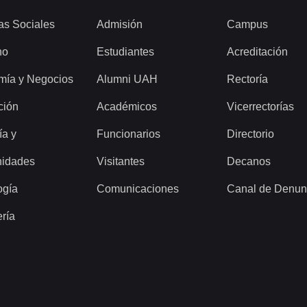
as Sociales
Admisión
Campus
ho
Estudiantes
Acreditación
mía y Negocios
Alumni UAH
Rectoría
ción
Académicos
Vicerrectorías
ía y
Funcionarios
Directorio
idades
Visitantes
Decanos
ogía
Comunicaciones
Canal de Denun
ería