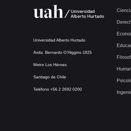
Cienci
Derec
Econo
Universidad Alberto Hurtado
Educa
Avda. Bernardo O’Higgins 1825
Filosof
Metro Los Héroes
Human
Santiago de Chile
Psicol
Teléfono +56 2 2692 0200
Ingeni