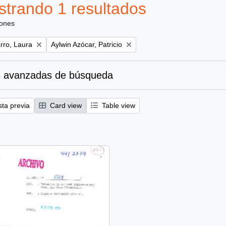
trando 1 resultados
iones
Remove filter:
ro, Laura
Aylwin Azócar, Patricio
 avanzadas de búsqueda
sta previa
Card view
Table view