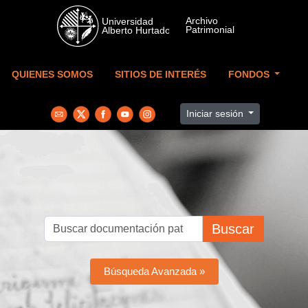
Skip to main content
QUIENES SOMOS
SITIOS DE INTERÉS
FONDOS
Iniciar sesión
Buscar
Búsqueda Avanzada »