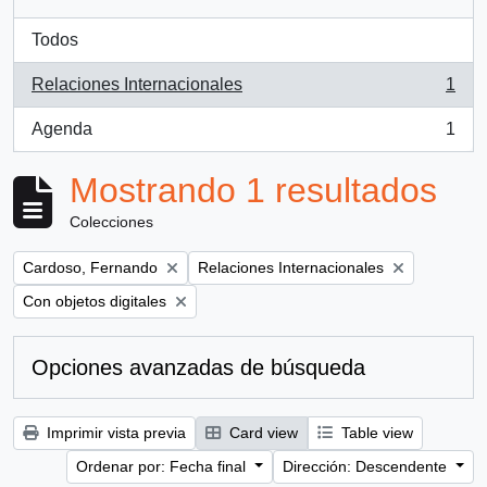
Todos
Relaciones Internacionales
1
, 1 resultados
Agenda
1
, 1 resultados
Mostrando 1 resultados
Colecciones
Remove filter:
Remove filter:
Cardoso, Fernando
Relaciones Internacionales
Remove filter:
Con objetos digitales
Opciones avanzadas de búsqueda
Imprimir vista previa
Card view
Table view
Ordenar por: Fecha final
Dirección: Descendente