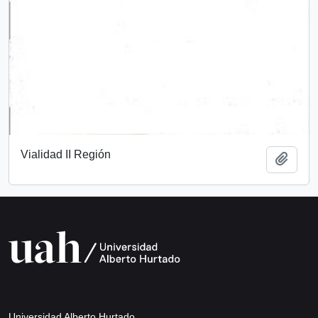
Vialidad II Región
Add t
Universidad Alberto Hurtado