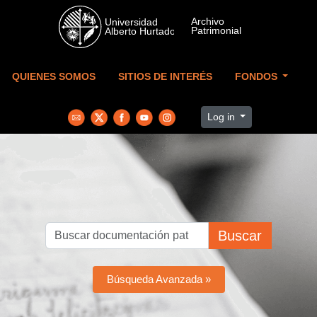
Skip to main content
QUIENES SOMOS
SITIOS DE INTERÉS
FONDOS
Log in
Buscar
Búsqueda Avanzada »