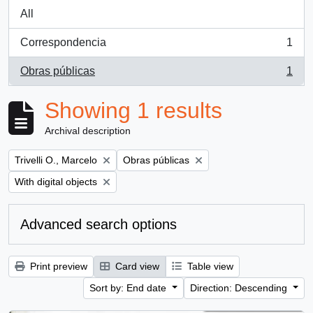
All
Correspondencia
1
, 1 results
Obras públicas
1
, 1 results
Showing 1 results
Archival description
Remove filter:
Remove filter:
Trivelli O., Marcelo
Obras públicas
Remove filter:
With digital objects
Advanced search options
Print preview
Card view
Table view
Sort by: End date
Direction: Descending