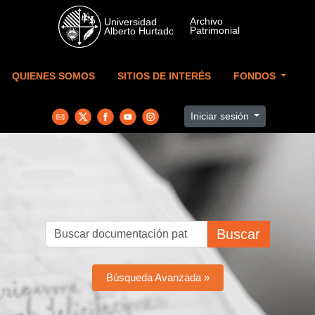
Skip to main content
QUIENES SOMOS
SITIOS DE INTERÉS
FONDOS
Iniciar sesión
Buscar
Búsqueda Avanzada »