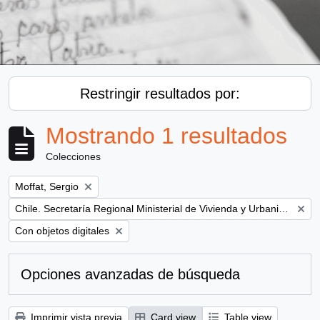
Restringir resultados por:
Mostrando 1 resultados
Colecciones
Remove filter:
Moffat, Sergio
Remove filter:
Chile. Secretaría Regional Ministerial de Vivienda y Urbanismo
Remove filter:
Con objetos digitales
Opciones avanzadas de búsqueda
Imprimir vista previa
Card view
Table view