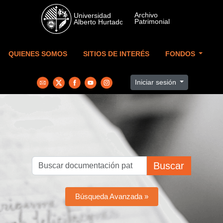
Skip to main content
QUIENES SOMOS
SITIOS DE INTERÉS
FONDOS
Iniciar sesión
Buscar
Búsqueda Avanzada »