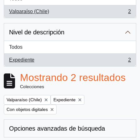
Valparaíso (Chile)
2
, 2 resultados
Nivel de descripción
Todos
Expediente
2
, 2 resultados
Mostrando 2 resultados
Colecciones
Remove filter:
Remove filter:
Valparaíso (Chile)
Expediente
Remove filter:
Con objetos digitales
Opciones avanzadas de búsqueda