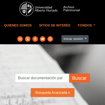
Skip to main content
QUIENES SOMOS
SITIOS DE INTERÉS
FONDOS
Iniciar sesión
Buscar
Búsqueda Avanzada »