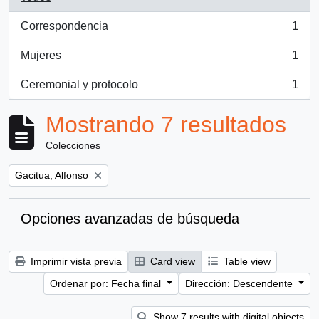
Correspondencia
1
, 1 resultados
Mujeres
1
, 1 resultados
Ceremonial y protocolo
1
, 1 resultados
Mostrando 7 resultados
Colecciones
Remove filter:
Gacitua, Alfonso
Opciones avanzadas de búsqueda
Imprimir vista previa
Card view
Table view
Ordenar por: Fecha final
Dirección: Descendente
Show 7 results with digital objects