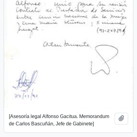
[Asesoría legal Alfonso Gacitua. Memorandum
Añadi
de Carlos Bascuñán, Jefe de Gabinete]