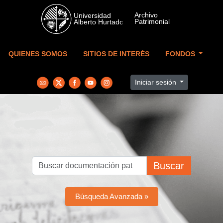
Skip to main content
QUIENES SOMOS
SITIOS DE INTERÉS
FONDOS
Iniciar sesión
Buscar
Búsqueda Avanzada »