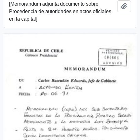
[Memorandum adjunta documento sobre
Añadi
Procedencia de autoridades en actos oficiales
en la capital]