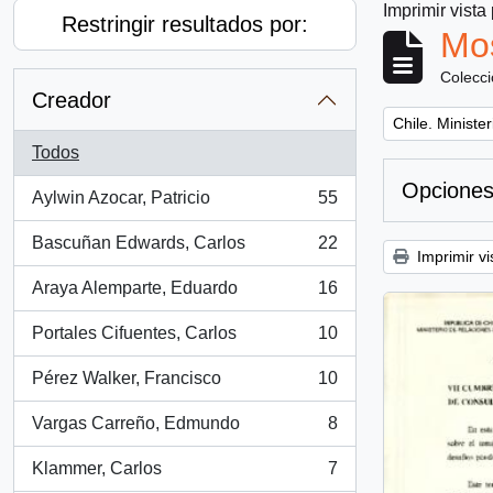
Imprimir vista
Restringir resultados por:
Mos
Colecc
Creador
Remove filter:
Chile. Ministe
Todos
Opciones
Aylwin Azocar, Patricio
55
, 55 resultados
Bascuñan Edwards, Carlos
22
, 22 resultados
Imprimir vi
Araya Alemparte, Eduardo
16
, 16 resultados
Portales Cifuentes, Carlos
10
, 10 resultados
Pérez Walker, Francisco
10
, 10 resultados
Vargas Carreño, Edmundo
8
, 8 resultados
Klammer, Carlos
7
, 7 resultados