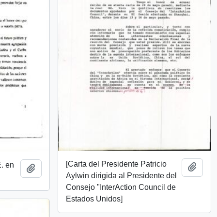
[Carta del Presidente Patricio
E. en
Añadi
Añadir al portapapeles
Aylwin dirigida al Presidente del
Consejo "InterAction Council de
Estados Unidos]