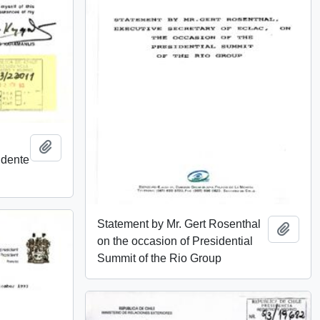
Añadir al portapapeles
idente
Statement by Mr. Gert Rosenthal
Añadi
on the occasion of Presidential
Summit of the Rio Group