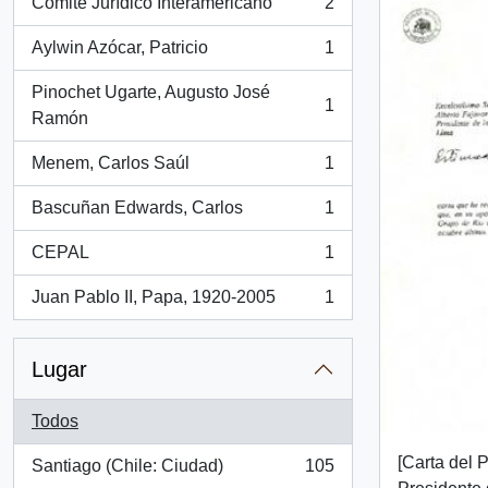
Comité Jurídico Interamericano
2
, 2 resultados
Aylwin Azócar, Patricio
1
, 1 resultados
Pinochet Ugarte, Augusto José
1
, 1 resultados
Ramón
Menem, Carlos Saúl
1
, 1 resultados
Bascuñan Edwards, Carlos
1
, 1 resultados
CEPAL
1
, 1 resultados
Juan Pablo II, Papa, 1920-2005
1
, 1 resultados
Lugar
Todos
[Carta del 
Santiago (Chile: Ciudad)
105
, 105 resultados