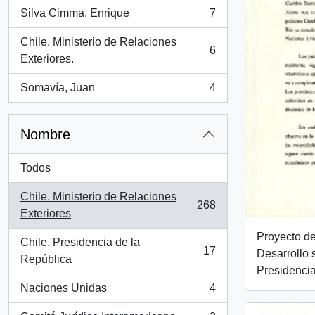
Silva Cimma, Enrique
7
, 7 resultados
Chile. Ministerio de Relaciones
6
, 6 resultados
Exteriores.
Somavía, Juan
4
, 4 resultados
Nombre
Todos
Chile. Ministerio de Relaciones
268
, 268 resultados
Exteriores
Proyecto de
Chile. Presidencia de la
17
Desarrollo 
, 17 resultados
República
Presidencia
Naciones Unidas
4
, 4 resultados