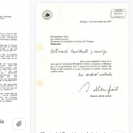
ía
Añadir al portapapeles