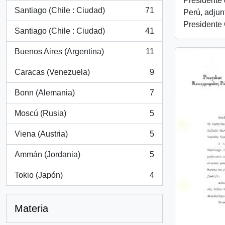
Presidente 
Santiago (Chile : Ciudad)
71
Perú, adjun
, 71 resultados
Presidente 
Santiago (Chile : Ciudad)
41
, 41 resultados
Buenos Aires (Argentina)
11
, 11 resultados
Caracas (Venezuela)
9
, 9 resultados
Bonn (Alemania)
7
, 7 resultados
Moscú (Rusia)
5
, 5 resultados
Viena (Austria)
5
, 5 resultados
Ammán (Jordania)
5
, 5 resultados
Tokio (Japón)
4
, 4 resultados
Materia