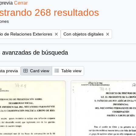
 previa
Cerrar
trando 268 resultados
iones
Remove filter:
rio de Relaciones Exteriores
Con objetos digitales
 avanzadas de búsqueda
sta previa
Card view
Table view