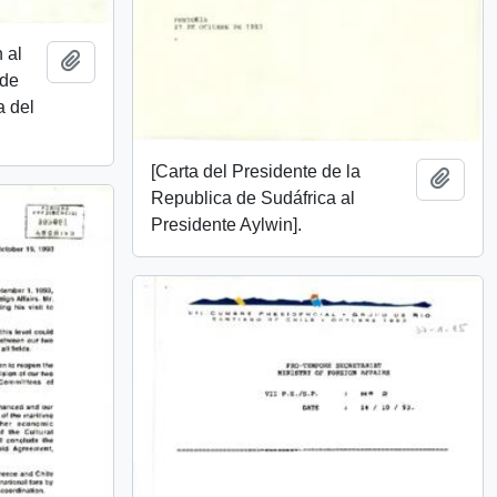
 al
Añadir al portapapeles
 de
a del
[Carta del Presidente de la
Añadi
Republica de Sudáfrica al
Presidente Aylwin].