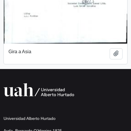
Gira a Asia
Añadi
Universidad Alberto Hurtado
Avda. Bernardo O’Higgins 1825