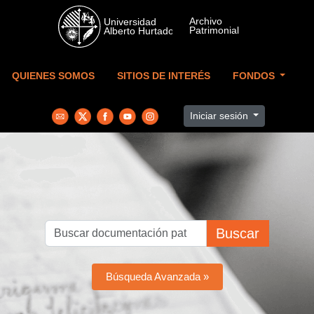
Skip to main content
QUIENES SOMOS
SITIOS DE INTERÉS
FONDOS
Iniciar sesión
Buscar
Búsqueda Avanzada »