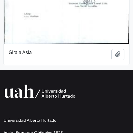
Gira a Asia
Añadi
Universidad Alberto Hurtado
Avda. Bernardo O’Higgins 1825