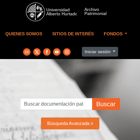
Skip to main content
QUIENES SOMOS
SITIOS DE INTERÉS
FONDOS
Iniciar sesión
Buscar
Búsqueda Avanzada »